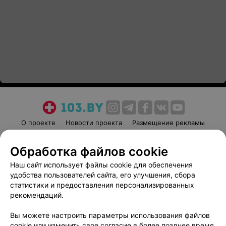
О проекте
Новости проекта
Размещение рекламы
Медицинский маркетинг
Публичный договор
Обработка файлов cookie
Пользовательское соглашение
Способы оплаты
Наш сайт использует файлы cookie для обеспечения
Вакансии
Партнеры
удобства пользователей сайта, его улучшения, сбора
Написать руководителю 103.by
статистики и предоставления персонализированных
Написать в поддержку
рекомендаций.
Персональные настройки cookie
Вы можете настроить параметры использования файлов
Обработка персональных данных
cookie или изменить свое согласие в более позднее время.