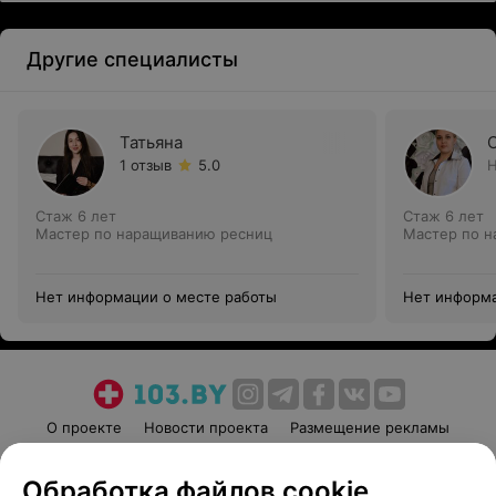
Другие специалисты
Татьяна
1 отзыв
5.0
Н
Стаж 6 лет
Стаж 6 лет
Мастер по наращиванию ресниц
Мастер по 
Нет информации о месте работы
Нет информа
О проекте
Новости проекта
Размещение рекламы
Медицинский маркетинг
Публичный договор
Обработка файлов cookie
Пользовательское соглашение
Способы оплаты