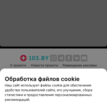
О проекте
Новости проекта
Размещение рекламы
Медицинский маркетинг
Публичный договор
Обработка файлов cookie
Пользовательское соглашение
Способы оплаты
Наш сайт использует файлы cookie для обеспечения
Вакансии
Партнеры
удобства пользователей сайта, его улучшения, сбора
Написать руководителю 103.by
статистики и предоставления персонализированных
Написать в поддержку
рекомендаций.
Персональные настройки cookie