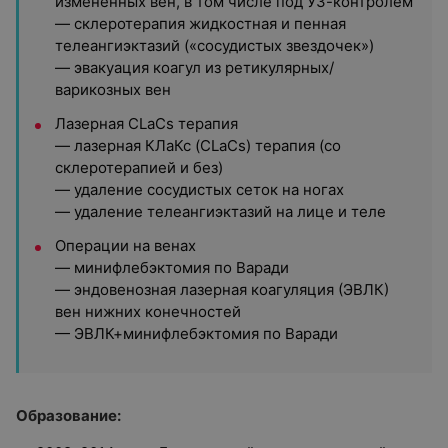
измененных вен, в том числе под УЗ-контролем
— склеротерапия жидкостная и пенная
телеангиэктазий («сосудистых звездочек»)
— эвакуация коагул из ретикулярных/
варикозных вен
Лазерная CLaCs терапия
— лазерная КЛаКс (CLaCs) терапия (со
склеротерапией и без)
— удаление сосудистых сеток на ногах
— удаление телеангиэктазий на лице и теле
Операции на венах
— минифлебэктомия по Варади
— эндовенозная лазерная коагуляция (ЭВЛК)
вен нижних конечностей
— ЭВЛК+минифлебэктомия по Варади
Образование: