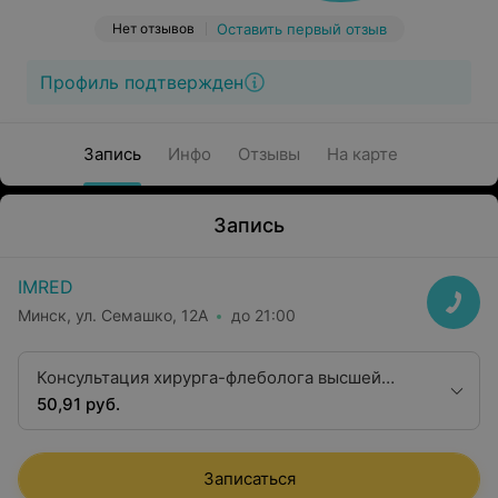
Нет отзывов
Оставить первый отзыв
Профиль подтвержден
Запись
Инфо
Отзывы
На карте
Запись
IMRED
Минск, ул. Семашко, 12А
до 21:00
Консультация хирурга-флеболога высшей
квалификационной категории (Смольский А.В.)
50,91 руб.
Записаться