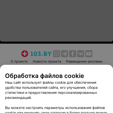
О проекте
Новости проекта
Размещение рекламы
Медицинский маркетинг
Публичный договор
Обработка файлов cookie
Пользовательское соглашение
Способы оплаты
Наш сайт использует файлы cookie для обеспечения
Вакансии
Партнеры
удобства пользователей сайта, его улучшения, сбора
Написать руководителю 103.by
статистики и предоставления персонализированных
Написать в поддержку
рекомендаций.
Персональные настройки cookie
Вы можете настроить параметры использования файлов
Обработка персональных данных
cookie или изменить свое согласие в более позднее время.