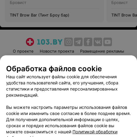
Бровист
Бровист
TINT Brow Bar (Тинт Броу бар)
TINT Brow Ba
О проекте
Новости проекта
Размещение рекламы
Медицинский маркетинг
Публичный договор
Обработка файлов cookie
Пользовательское соглашение
Способы оплаты
Наш сайт использует файлы cookie для обеспечения
Вакансии
Партнеры
удобства пользователей сайта, его улучшения, сбора
Написать руководителю 103.by
статистики и предоставления персонализированных
Написать в поддержку
рекомендаций.
Персональные настройки cookie
Вы можете настроить параметры использования файлов
Обработка персональных данных
cookie или изменить свое согласие в более позднее время.
Для получения дополнительной информации о целях,
сроках и порядке использования файлов cookie вы
можете ознакомиться с нашей
Политикой обработки