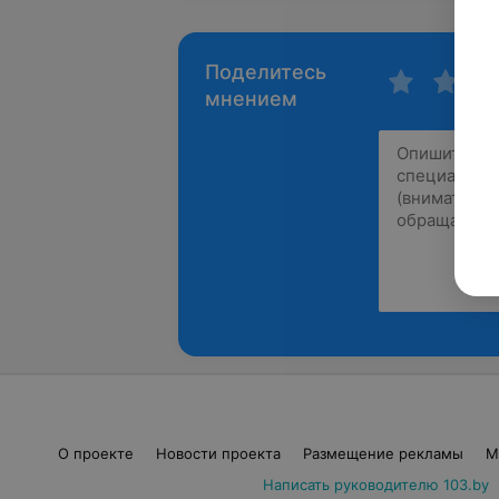
Поделитесь
мнением
О проекте
Новости проекта
Размещение рекламы
М
Написать руководителю 103.by