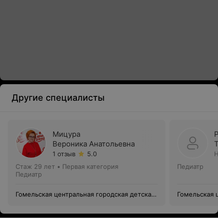
Другие специалисты
Мицура
Вероника Анатольевна
1 отзыв
5.0
Н
Стаж 29 лет
•
Первая категория
Педиатр
Педиатр
Гомельская центральная городская детская
Гомельская 
поликлиника филиал №4
поликлиник