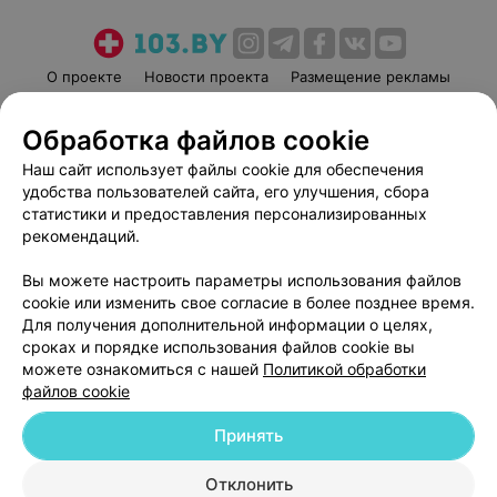
О проекте
Новости проекта
Размещение рекламы
Медицинский маркетинг
Публичный договор
Обработка файлов cookie
Пользовательское соглашение
Способы оплаты
Наш сайт использует файлы cookie для обеспечения
Вакансии
Партнеры
удобства пользователей сайта, его улучшения, сбора
Написать руководителю 103.by
статистики и предоставления персонализированных
Написать в поддержку
рекомендаций.
Персональные настройки cookie
Вы можете настроить параметры использования файлов
Обработка персональных данных
cookie или изменить свое согласие в более позднее время.
Для получения дополнительной информации о целях,
сроках и порядке использования файлов cookie вы
можете ознакомиться с нашей
Политикой обработки
файлов cookie
Принять
© 2026 ООО «Артокс Лаб», УНП 191700409
| 220012, Республика Беларусь,
г. Минск, улица Толбухина, 2, пом. 16 | help@103.by
Отклонить