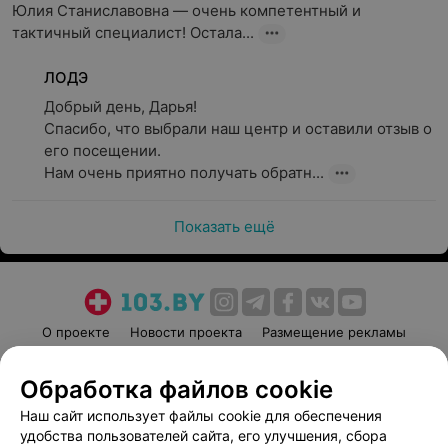
Юлия Станиславовна — очень компетентный и 
тактичный специалист! Остала...
ЛОДЭ
Добрый день, Дарья!

Спасибо, что выбрали наш центр и оставили отзыв о 
его посещении.

Нам очень приятно получать обратн...
Показать ещё
О проекте
Новости проекта
Размещение рекламы
Медицинский маркетинг
Публичный договор
Обработка файлов cookie
Пользовательское соглашение
Способы оплаты
Наш сайт использует файлы cookie для обеспечения
Вакансии
Партнеры
удобства пользователей сайта, его улучшения, сбора
Написать руководителю 103.by