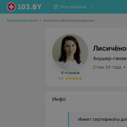
Все рубрики
Консультация врача
•
Лисичёнок Ирина Александровна
Лисичёно
Акушер-гинек
Стаж 24 года •
6 отзывов
5.0
Инфо
Имеет сертификаты до