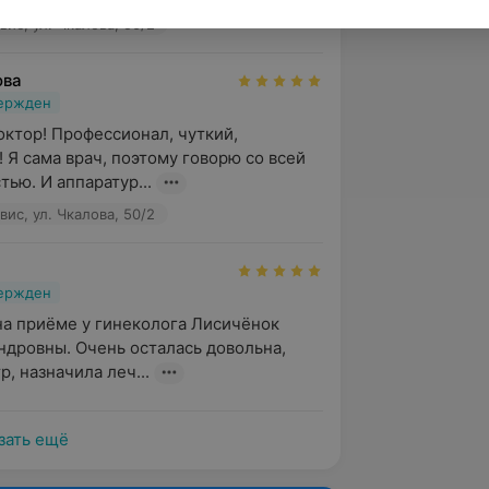
ис, ул. Чкалова, 50/2
ова
вержден
ктор! Профессионал, чуткий, 
 Я сама врач, поэтому говорю со всей 
тью. И аппаратур...
ис, ул. Чкалова, 50/2
вержден
а приёме у гинеколога Лисичёнок 
дровны. Очень осталась довольна, 
, назначила леч...
зать ещё