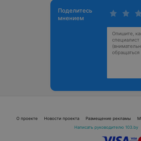
Поделитесь
мнением
О проекте
Новости проекта
Размещение рекламы
М
Написать руководителю 103.by