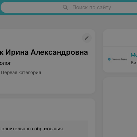
Поиск по сайту
к Ирина Александровна
Ме
олог
Ви
 Первая категория
полнительного образования.