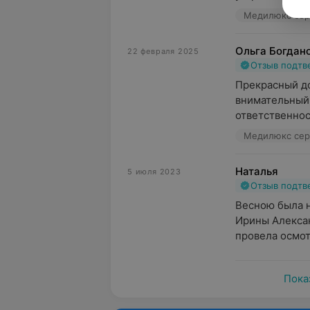
Медилюкс серв
Ольга Богдан
22 февраля 2025
Отзыв подт
Прекрасный до
внимательный!
ответственнос
Медилюкс серв
Наталья
5 июля 2023
Отзыв подт
Весною была н
Ирины Алексан
провела осмотр
Пока