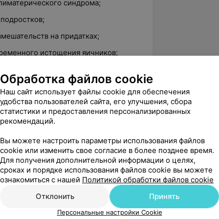
лиматерического синдрома;
 подростков;
мешательств на придатках;
ременного истощения яичников;
еменности;
Обработка файлов cookie
й тактики ведения при разных формах
Наш сайт использует файлы cookie для обеспечения
тки.
удобства пользователей сайта, его улучшения, сбора
статистики и предоставления персонализированных
рекомендаций.
.0
Вы можете настроить параметры использования файлов
Медилюкс сервис, ул. Чкалова, 50/2
cookie или изменить свое согласие в более позднее время.
Для получения дополнительной информации о целях,
сроках и порядке использования файлов cookie вы можете
ознакомиться с нашей
Политикой обработки файлов cookie
вержден
Рекомендую
дые полгода я проделываю путь в 
Отклонить
Принять
00 км, чтобы побывать на консультации 
Персональные настройки Cookie
андровны. Х...