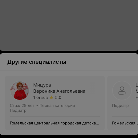
Другие специалисты
Мицура
Вероника Анатольевна
1 отзыв
5.0
Н
Стаж 29 лет
•
Первая категория
Педиатр
Педиатр
Гомельская центральная городская детская
Гомельская 
поликлиника филиал №4
поликлиник