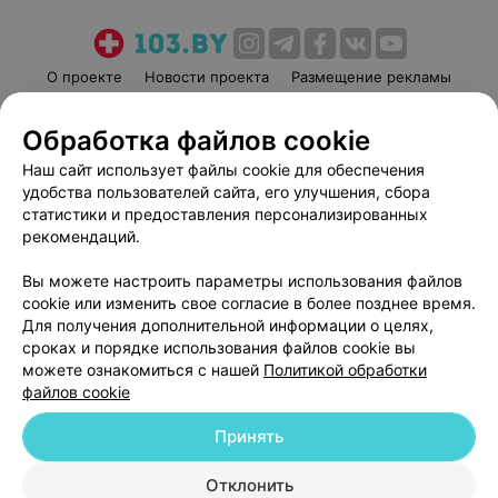
О проекте
Новости проекта
Размещение рекламы
Медицинский маркетинг
Публичный договор
Обработка файлов cookie
Пользовательское соглашение
Способы оплаты
Наш сайт использует файлы cookie для обеспечения
Вакансии
Партнеры
удобства пользователей сайта, его улучшения, сбора
Написать руководителю 103.by
статистики и предоставления персонализированных
Написать в поддержку
рекомендаций.
Персональные настройки cookie
Вы можете настроить параметры использования файлов
Обработка персональных данных
cookie или изменить свое согласие в более позднее время.
Для получения дополнительной информации о целях,
сроках и порядке использования файлов cookie вы
можете ознакомиться с нашей
Политикой обработки
файлов cookie
Принять
© 2026 ООО «Артокс Лаб», УНП 191700409
| 220012, Республика Беларусь,
г. Минск, улица Толбухина, 2, пом. 16 | help@103.by
Отклонить