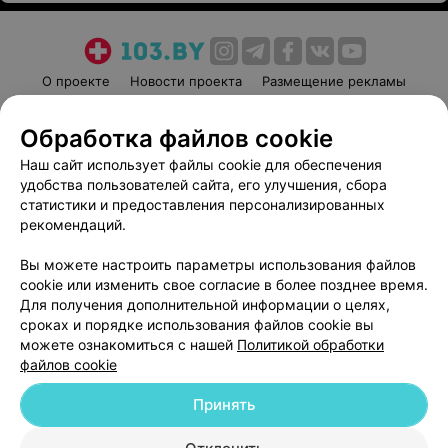
О проекте
Новости проекта
Размещение рекламы
Медицинский маркетинг
Публичный договор
Обработка файлов cookie
Пользовательское соглашение
Способы оплаты
Наш сайт использует файлы cookie для обеспечения
Вакансии
Партнеры
удобства пользователей сайта, его улучшения, сбора
Написать руководителю 103.by
статистики и предоставления персонализированных
Написать в поддержку
рекомендаций.
Персональные настройки cookie
Вы можете настроить параметры использования файлов
Обработка персональных данных
cookie или изменить свое согласие в более позднее время.
Для получения дополнительной информации о целях,
сроках и порядке использования файлов cookie вы
можете ознакомиться с нашей
Политикой обработки
файлов cookie
Принять
© 2026 ООО «Артокс Лаб», УНП 191700409
| 220012, Республика Беларусь,
г. Минск, улица Толбухина, 2, пом. 16 | help@103.by