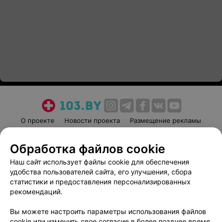
О проекте
Новости проекта
Размещение рекламы
Медицинский маркетинг
Публичный договор
Обработка файлов cookie
Пользовательское соглашение
Способы оплаты
Наш сайт использует файлы cookie для обеспечения
Вакансии
Партнеры
удобства пользователей сайта, его улучшения, сбора
Написать руководителю 103.by
статистики и предоставления персонализированных
Написать в поддержку
рекомендаций.
Персональные настройки cookie
Вы можете настроить параметры использования файлов
Обработка персональных данных
cookie или изменить свое согласие в более позднее время.