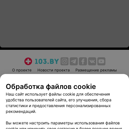
О проекте
Новости проекта
Размещение рекламы
Медицинский маркетинг
Публичный договор
Обработка файлов cookie
Пользовательское соглашение
Способы оплаты
Наш сайт использует файлы cookie для обеспечения
Вакансии
Партнеры
удобства пользователей сайта, его улучшения, сбора
Написать руководителю 103.by
статистики и предоставления персонализированных
Написать в поддержку
рекомендаций.
Персональные настройки cookie
Вы можете настроить параметры использования файлов
Обработка персональных данных
cookie или изменить свое согласие в более позднее время.