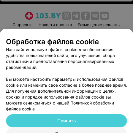
О проекте
Новости проекта
Размещение рекламы
Медицинский маркетинг
Публичный договор
Обработка файлов cookie
Пользовательское соглашение
Способы оплаты
Наш сайт использует файлы cookie для обеспечения
Вакансии
Партнеры
удобства пользователей сайта, его улучшения, сбора
Написать руководителю 103.by
статистики и предоставления персонализированных
Написать в поддержку
рекомендаций.
Персональные настройки cookie
Вы можете настроить параметры использования файлов
Обработка персональных данных
cookie или изменить свое согласие в более позднее время.
Для получения дополнительной информации о целях,
сроках и порядке использования файлов cookie вы
можете ознакомиться с нашей
Политикой обработки
файлов cookie
Принять
© 2026 ООО «Артокс Лаб», УНП 191700409
| 220012, Республика Беларусь,
г. Минск, улица Толбухина, 2, пом. 16 | help@103.by