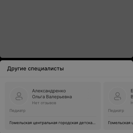
Другие специалисты
Александренко
Ольга Валерьевна
Нет отзывов
Н
Педиатр
Педиатр
Гомельская центральная городская детская
Гомельская 
поликлиника филиал №6
поликлиник