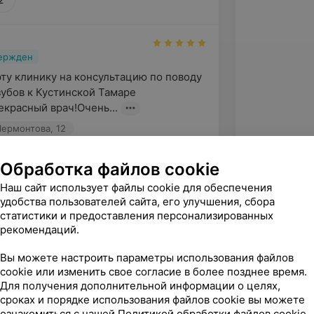
вержден
эту клинику на консультацию по поводу 
убов к Кустинской Тамаре 
красный врач!Очень...
Лермонтова, 12
Обработка файлов cookie
вержден
Наш сайт использует файлы cookie для обеспечения
вна замечательный человек и лучший 
удобства пользователей сайта, его улучшения, сбора
статистики и предоставления персонализированных
рекомендаций.
Лермонтова, 12
Вы можете настроить параметры использования файлов
cookie или изменить свое согласие в более позднее время.
Для получения дополнительной информации о целях,
вержден
сроках и порядке использования файлов cookie вы можете
ара Даниловна  врач с большой буквы!  
ознакомиться с нашей
Политикой обработки файлов cookie