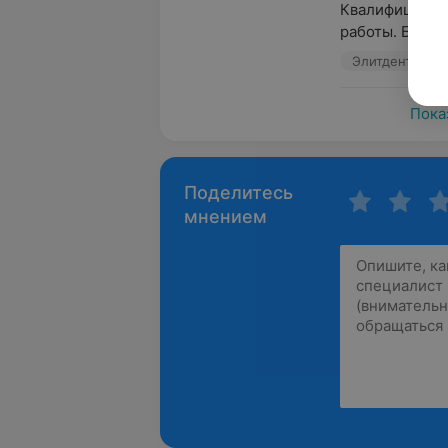
Квалифицирова
работы. Была у
Элитдент, ул. 
Пока
Поделитесь
мнением