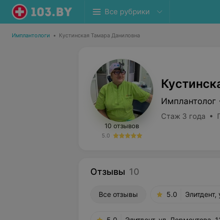
Все рубрики
Имплантологи
•
Кустинская Тамара Даниловна
Кустинск
Имплантолог 
Стаж 3 года • 
10 отзывов
5.0
Отзывы
10
Все отзывы
5.0
Элитдент,
5.0
Элитдент, ул. Лермонтова, 1