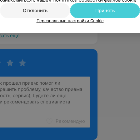
нная, грамотная, с большим опытом 
 нее на...
Отклонить
Принять
Лермонтова, 12
Персональные настройки Cookie
зать ещё
Рекомендую