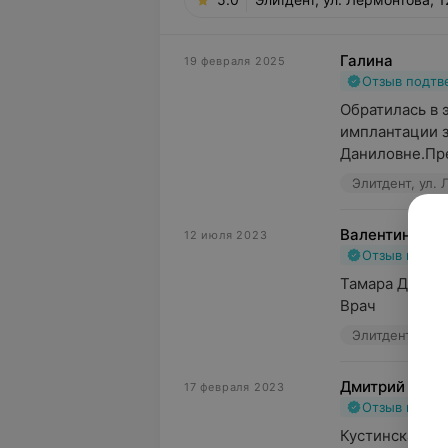
Галина
19 февраля 2025
Отзыв подт
Обратилась в 
имплантации з
Даниловне.Пре
Элитдент, ул. 
Валентина
12 июля 2023
Отзыв подт
Тамара Данило
Врач
Элитдент, ул. 
Дмитрий
17 февраля 2023
Отзыв подт
Кустинская Там