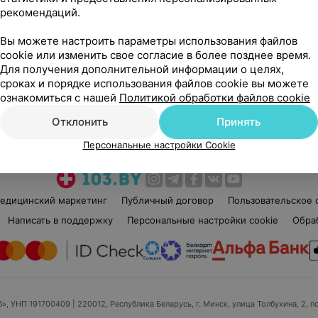
рекомендаций.
Вы можете настроить параметры использования файлов
cookie или изменить свое согласие в более позднее время.
Для получения дополнительной информации о целях,
сроках и порядке использования файлов cookie вы можете
Рекомендую
ознакомиться с нашей
Политикой обработки файлов cookie
Отклонить
Принять
Персональные настройки Cookie
едицинский маркетинг
Публичный договор
Пользовательское 
Написать в поддержку
Персональные настройки cookie
Обра
б», УНП 191700409
| 220012, Республика Беларусь, г. Минск, улица Толбухина, 2, п