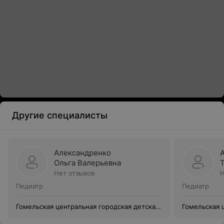
Другие специалисты
Александренко
Ольга Валерьевна
Нет отзывов
Н
Педиатр
Педиатр
Гомельская центральная городская детская
Гомельская 
поликлиника филиал №6
поликлиник