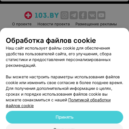
О проекте
Новости проекта
Размещение рекламы
Медицинский маркетинг
Публичный договор
Обработка файлов cookie
Пользовательское соглашение
Способы оплаты
Наш сайт использует файлы cookie для обеспечения
Вакансии
Партнеры
удобства пользователей сайта, его улучшения, сбора
Написать руководителю 103.by
статистики и предоставления персонализированных
Написать в поддержку
рекомендаций.
Персональные настройки cookie
Вы можете настроить параметры использования файлов
Обработка персональных данных
cookie или изменить свое согласие в более позднее время.
Для получения дополнительной информации о целях,
сроках и порядке использования файлов cookie вы
можете ознакомиться с нашей
Политикой обработки
файлов cookie
Принять
© 2026 ООО «Артокс Лаб», УНП 191700409
| 220012, Республика Беларусь,
г. Минск, улица Толбухина, 2, пом. 16 | help@103.by