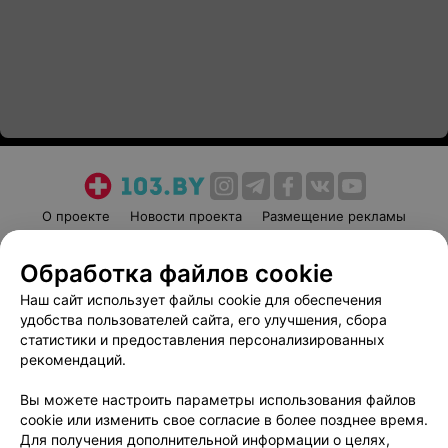
О проекте
Новости проекта
Размещение рекламы
Медицинский маркетинг
Публичный договор
Обработка файлов cookie
Пользовательское соглашение
Способы оплаты
Наш сайт использует файлы cookie для обеспечения
Вакансии
Партнеры
удобства пользователей сайта, его улучшения, сбора
Написать руководителю 103.by
статистики и предоставления персонализированных
Написать в поддержку
рекомендаций.
Персональные настройки cookie
Вы можете настроить параметры использования файлов
Обработка персональных данных
cookie или изменить свое согласие в более позднее время.
Для получения дополнительной информации о целях,