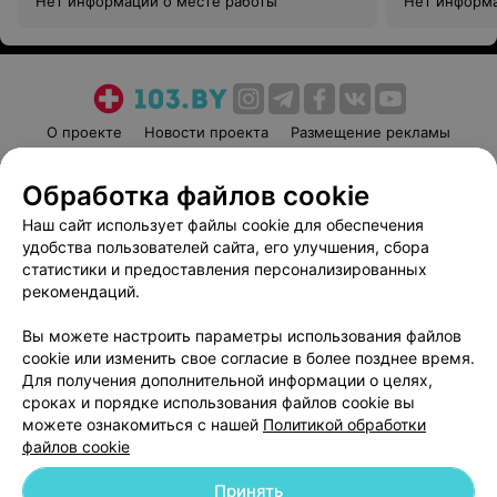
Нет информации о месте работы
Нет информа
О проекте
Новости проекта
Размещение рекламы
Медицинский маркетинг
Публичный договор
Обработка файлов cookie
Пользовательское соглашение
Способы оплаты
Наш сайт использует файлы cookie для обеспечения
Вакансии
Партнеры
удобства пользователей сайта, его улучшения, сбора
Написать руководителю 103.by
статистики и предоставления персонализированных
Написать в поддержку
рекомендаций.
Персональные настройки cookie
Вы можете настроить параметры использования файлов
Обработка персональных данных
cookie или изменить свое согласие в более позднее время.
Для получения дополнительной информации о целях,
сроках и порядке использования файлов cookie вы
можете ознакомиться с нашей
Политикой обработки
файлов cookie
Принять