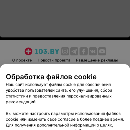
О проекте
Новости проекта
Размещение рекламы
Медицинский маркетинг
Публичный договор
Обработка файлов cookie
Пользовательское соглашение
Способы оплаты
Наш сайт использует файлы cookie для обеспечения
Вакансии
Партнеры
удобства пользователей сайта, его улучшения, сбора
Написать руководителю 103.by
статистики и предоставления персонализированных
Написать в поддержку
рекомендаций.
Персональные настройки cookie
Вы можете настроить параметры использования файлов
Обработка персональных данных
cookie или изменить свое согласие в более позднее время.
Для получения дополнительной информации о целях,