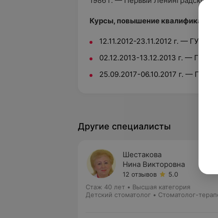
1986 г. — Первый Ленинградский м
Курсы, повышение квалификации,
12.11.2012-23.11.2012 г. — ГУО «Б
02.12.2013-13.12.2013 г. — ГУО «
25.09.2017-06.10.2017 г. — ГУО «
Другие специалисты
Шестакова
Нина Викторовна
12 отзывов
5.0
Стаж 40 лет
•
Высшая категория
Детский стоматолог • Стоматолог-терап