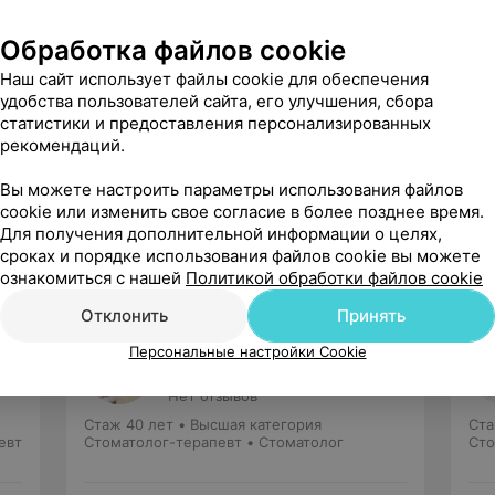
едицинский институт
Обработка файлов cookie
 сертификаты
Наш сайт использует файлы cookie для обеспечения
елМАПО», (80);
удобства пользователей сайта, его улучшения, сбора
статистики и предоставления персонализированных
БелмАПО», (80);
рекомендаций.
БелмАПО», (80).
Вы можете настроить параметры использования файлов
cookie или изменить свое согласие в более позднее время.
Для получения дополнительной информации о целях,
сроках и порядке использования файлов cookie вы можете
ознакомиться с нашей
Политикой обработки файлов cookie
Отклонить
Принять
Сидоренко
Персональные настройки Cookie
Оксана Олеговна
Нет отзывов
Стаж 40 лет
•
Высшая категория
Ста
евт
Стоматолог-терапевт • Стоматолог
Сто