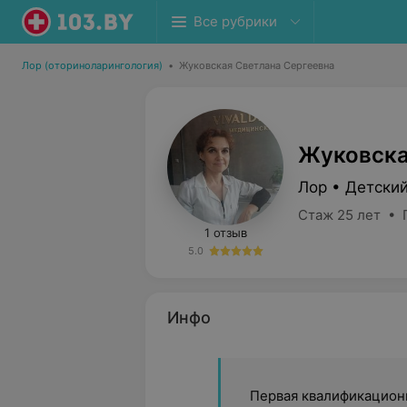
Все рубрики
Лор (оториноларингология)
•
Жуковская Светлана Сергеевна
Жуковска
Лор • Детски
Стаж 25 лет • 
1 отзыв
5.0
Инфо
Первая квалификационн