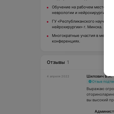
Обучение на рабочем месте на 
неврологии и нейрохирургии им.
ГУ «Республиканского научно-п
нейрохирургии» г. Минска.
Многократные участия в между
конференциях.
Отзывы
1
Шилович В.И.
4 апреля 2022
Отзыв подт
Выражаю огро
оториноларинг
вы высокий пр
Админист