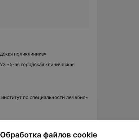
одская поликлиника»
 УЗ «5-ая городская клиническая
 институт по специальности лечебно-
фикации на базе Белорусской
Обработка файлов cookie
омного образования.