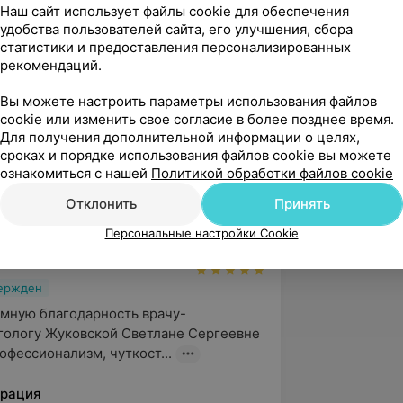
Наш сайт использует файлы cookie для обеспечения
базе отделения отоневрологии в НИИ
удобства пользователей сайта, его улучшения, сбора
 Бурденко г. Москвы.
статистики и предоставления персонализированных
рекомендаций.
рактического центра неврологии и
Вы можете настроить параметры использования файлов
cookie или изменить свое согласие в более позднее время.
народных научно-практических
Для получения дополнительной информации о целях,
сроках и порядке использования файлов cookie вы можете
ознакомиться с нашей
Политикой обработки файлов cookie
Отклонить
Принять
Персональные настройки Cookie
вержден
мную благодарность врачу-
ологу Жуковской Светлане Сергеевне 
офессионализм, чуткост...
рация