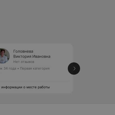
Головнева
Нехай
Виктория Ивановна
Галин
Нет отзывов
1 отзыв
ж 34 года
•
Первая категория
Стаж 41 год
•
Перв
р
Лор
 информации о месте работы
Нет информации о