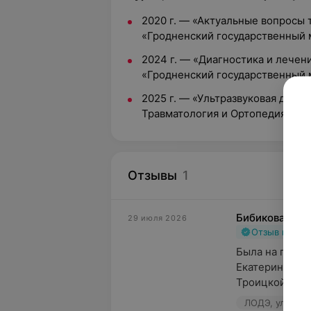
2020 г. — «Актуальные вопросы 
«Гродненский государственный 
2024 г. — «Диагностика и лечен
«Гродненский государственный 
2025 г. — «Ультразвуковая диаг
Травматология и Ортопедия», г. 
Отзывы
1
Бибикова Алл
29 июля 2026
Отзыв подт
Была на прием
Екатерины Вла
Троицкой. Оче
ЛОДЭ, ул. Б.Тр