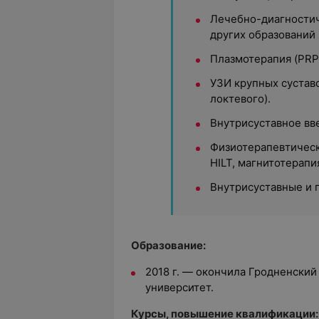
Лечебно-диагностич
других образований 
Плазмотерапия (PRP)
УЗИ крупных суставо
локтевого).
Внутрисуставное вв
Физиотерапевтическ
HILT, магнитотерапия
Внутрисуставные и 
Образование:
2018 г. — окончила
Гродненский
университет.
Курсы, повышение квалификации: