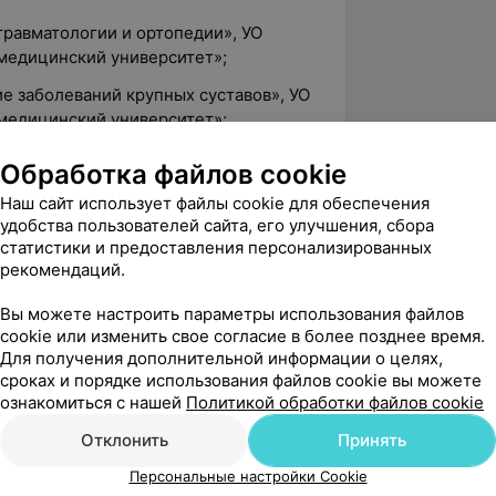
травматологии и ортопедии», УО
медицинский университет»;
ие заболеваний крупных суставов», УО
медицинский университет»;
ностика в специальности
Обработка файлов cookie
Минск.
Наш сайт использует файлы cookie для обеспечения
удобства пользователей сайта, его улучшения, сбора
статистики и предоставления персонализированных
рекомендаций.
5.0
ЛОДЭ, ул. Б.Троицкая, 51
Вы можете настроить параметры использования файлов
cookie или изменить свое согласие в более позднее время.
а
Для получения дополнительной информации о целях,
вержден
Рекомендую
сроках и порядке использования файлов cookie вы можете
е у иммунолога- аллерголога Котовой 
ознакомиться с нашей
Политикой обработки файлов cookie
димировны в "Лоде" Гродно на 
Отклонить
Принять
нь довольна прие...
Персональные настройки Cookie
оицкая, 51