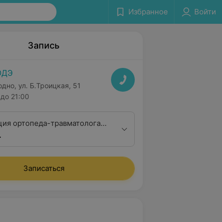
Избранное
Войти
Запись
ОДЭ
одно, ул. Б.Троицкая, 51
до 21:00
ция ортопеда-травматолога
.
тегории
Записаться