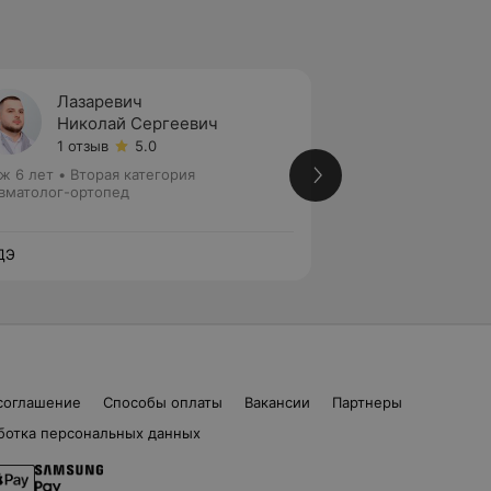
Лазаревич
Гришк
Николай Сергеевич
Влади
1 отзыв
5.0
7 отзы
ж 6 лет
•
Вторая категория
Стаж 12 лет
•
Перв
вматолог-ортопед
Травматолог-орто
ДЭ
ЛОДЭ
соглашение
Способы оплаты
Вакансии
Партнеры
ботка персональных данных