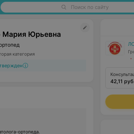
Поиск по сайту
 Мария Юрьевна
Л
ортопед
Гр
торая категория
твержден
Консульта
42,11 руб
второй ка
атолога-ортопеда.