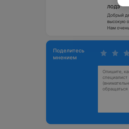
ЛОДЭ
Добрый де
высокую о
Нам очень
Поделитесь
мнением