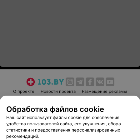
О проекте
Новости проекта
Размещение рекламы
Медицинский маркетинг
Публичный договор
Обработка файлов cookie
Пользовательское соглашение
Способы оплаты
Наш сайт использует файлы cookie для обеспечения
Вакансии
Партнеры
удобства пользователей сайта, его улучшения, сбора
Написать руководителю 103.by
статистики и предоставления персонализированных
Написать в поддержку
рекомендаций.