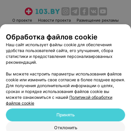
О проекте
Новости проекта
Размещение рекламы
Медицинский маркетинг
Публичный договор
Обработка файлов cookie
Пользовательское соглашение
Способы оплаты
Наш сайт использует файлы cookie для обеспечения
Вакансии
Партнеры
удобства пользователей сайта, его улучшения, сбора
Написать руководителю 103.by
статистики и предоставления персонализированных
Написать в поддержку
рекомендаций.
Персональные настройки cookie
Вы можете настроить параметры использования файлов
Обработка персональных данных
cookie или изменить свое согласие в более позднее время.
Для получения дополнительной информации о целях,
сроках и порядке использования файлов cookie вы
можете ознакомиться с нашей
Политикой обработки
файлов cookie
Принять
© 2026 ООО «Артокс Лаб», УНП 191700409
| 220012, Республика Беларусь,
г. Минск, улица Толбухина, 2, пом. 16 | help@103.by
Отклонить