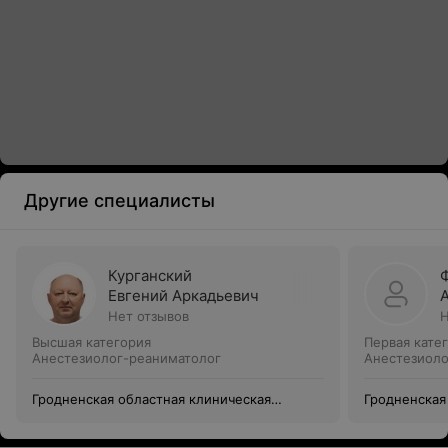
Другие специалисты
Курганский
Евгений Аркадьевич
Нет отзывов
Н
Высшая категория
Первая кате
Анестезиолог-реаниматолог
Анестезиоло
Гродненская областная клиническая
Гродненская
больница медицинской реабилитации
больница ме