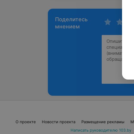
Поделитесь
мнением
О проекте
Новости проекта
Размещение рекламы
М
Написать руководителю 103.by