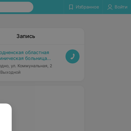
Избранное
Войти
Запись
одненская областная
иническая больница
дицинской реабилитации
одно, ул. Коммунальная, 2
Выходной