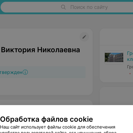
Поиск по сайту
 Виктория Николаевна
Гр
кл
ме
Гр
твержден
Обработка файлов cookie
Наш сайт использует файлы cookie для обеспечения
удобства пользователей сайта, его улучшения, сбора