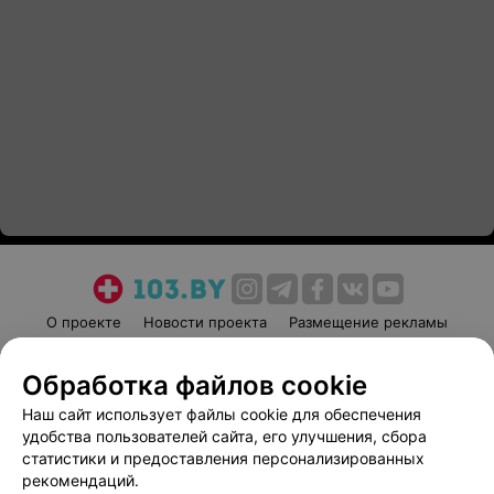
О проекте
Новости проекта
Размещение рекламы
Медицинский маркетинг
Публичный договор
Обработка файлов cookie
Пользовательское соглашение
Способы оплаты
Наш сайт использует файлы cookie для обеспечения
Вакансии
Партнеры
удобства пользователей сайта, его улучшения, сбора
Написать руководителю 103.by
статистики и предоставления персонализированных
Написать в поддержку
рекомендаций.