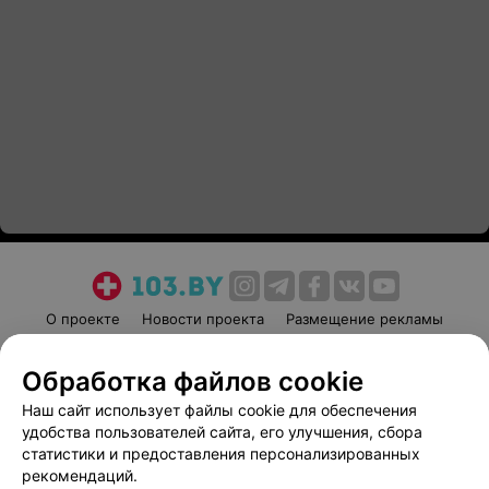
О проекте
Новости проекта
Размещение рекламы
Медицинский маркетинг
Публичный договор
Обработка файлов cookie
Пользовательское соглашение
Способы оплаты
Наш сайт использует файлы cookie для обеспечения
Вакансии
Партнеры
удобства пользователей сайта, его улучшения, сбора
Написать руководителю 103.by
статистики и предоставления персонализированных
Написать в поддержку
рекомендаций.