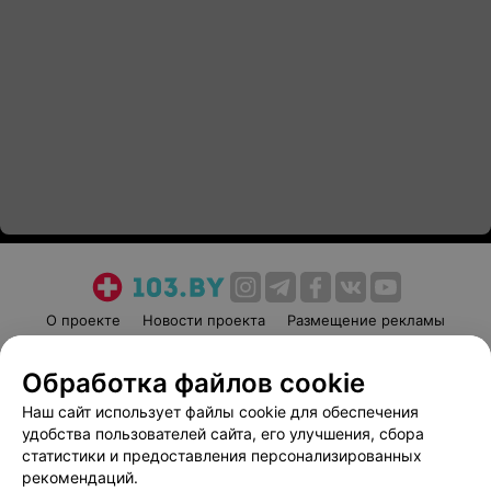
О проекте
Новости проекта
Размещение рекламы
Медицинский маркетинг
Публичный договор
Обработка файлов cookie
Пользовательское соглашение
Способы оплаты
Наш сайт использует файлы cookie для обеспечения
Вакансии
Партнеры
удобства пользователей сайта, его улучшения, сбора
Написать руководителю 103.by
статистики и предоставления персонализированных
Написать в поддержку
рекомендаций.