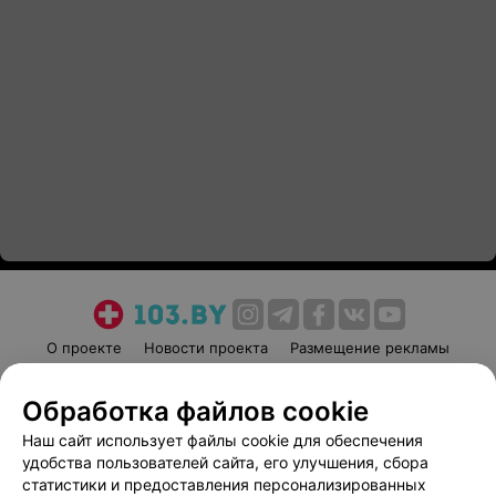
О проекте
Новости проекта
Размещение рекламы
Медицинский маркетинг
Публичный договор
Обработка файлов cookie
Пользовательское соглашение
Способы оплаты
Наш сайт использует файлы cookie для обеспечения
Вакансии
Партнеры
удобства пользователей сайта, его улучшения, сбора
Написать руководителю 103.by
статистики и предоставления персонализированных