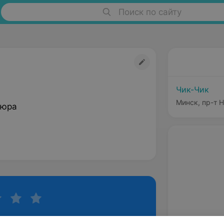
Поиск по сайту
Чик-Чик
Минск, пр-т 
кюра