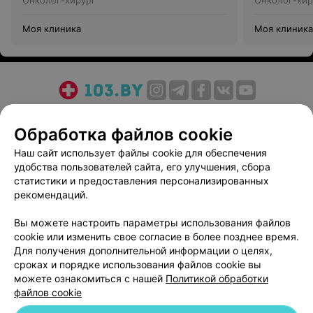
Онколог-хирург
Онколог-хир
Моя клиника
Моя клиника
О проекте
Новости проекта
Размещение рекламы
Обработка файлов cookie
Медицинский маркетинг
Публичный договор
Пользовательское соглашение
Способы оплаты
Наш сайт использует файлы cookie для обеспечения
удобства пользователей сайта, его улучшения, сбора
Вакансии
Партнеры
статистики и предоставления персонализированных
Написать руководителю 103.by
рекомендаций.
Написать в поддержку
Вы можете настроить параметры использования файлов
Персональные настройки cookie
cookie или изменить свое согласие в более позднее время.
Обработка персональных данных
Для получения дополнительной информации о целях,
сроках и порядке использования файлов cookie вы
можете ознакомиться с нашей
Политикой обработки
файлов cookie