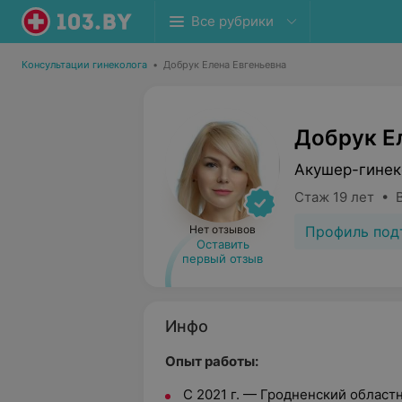
Все рубрики
Консультации гинеколога
•
Добрук Елена Евгеньевна
Добрук Е
Акушер-гинек
Стаж 19 лет • 
Профиль под
Нет отзывов
Оставить
первый отзыв
Инфо
Опыт работы:
С 2021 г. — Гродненский облас