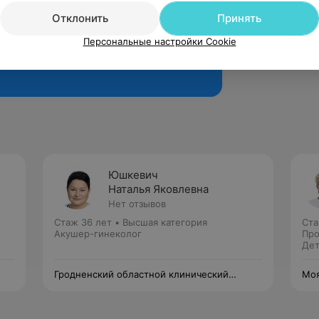
Отклонить
Принять
Персональные настройки Cookie
Рекомендую
Юшкевич
Наталья Яковлевна
Нет отзывов
Стаж 36 лет
•
Высшая категория
Ста
Акушер-гинеколог
Про
Дет
Гродненский областной клинический
Моя
перинатальный центр