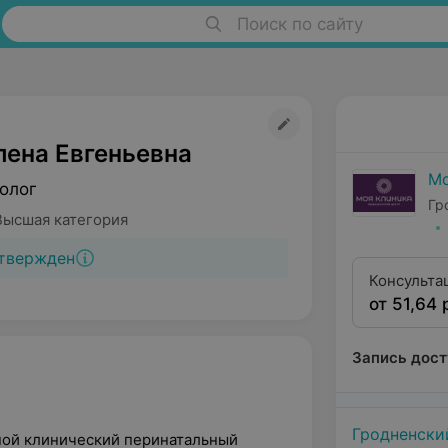
Поиск по сайту
лена Евгеньевна
Мо
олог
Гр
Высшая категория
твержден
Консульта
от 51,64 
(высшая к
Запись дост
Гродненски
тной клинический перинатальный