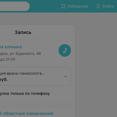
Избранное
Войти
Запись
я клиника
одно, ул. Буденного, 48
до 21:00
ция врача-гинеколога
руб.
валификационная категория)
упна только по телефону
й областной клинический