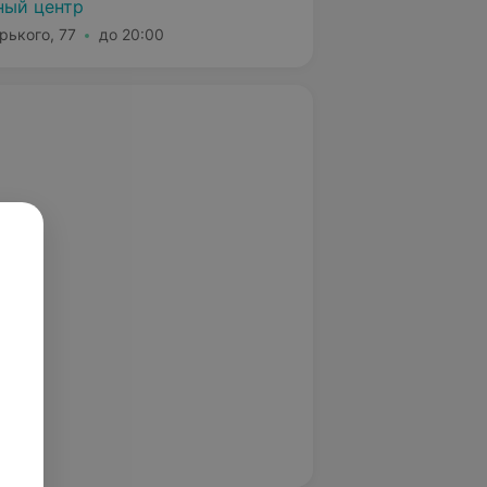
ный центр
орького, 77
до 20:00