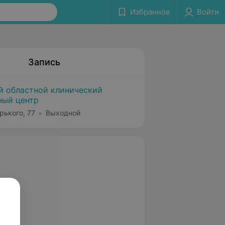
Избранное
Войти
Запись
й областной клинический
ный центр
орького, 77
Выходной