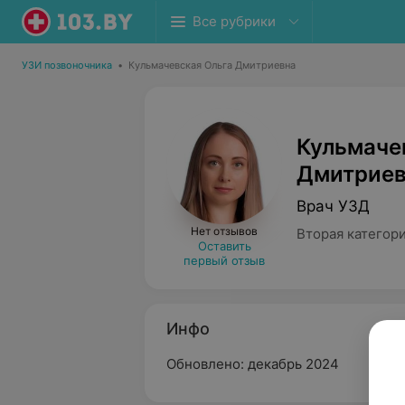
Все рубрики
УЗИ позвоночника
•
Кульмачевская Ольга Дмитриевна
Кульмаче
Дмитриев
Врач УЗД
Нет отзывов
Вторая категор
Оставить
первый отзыв
Инфо
Обновлено: декабрь 2024