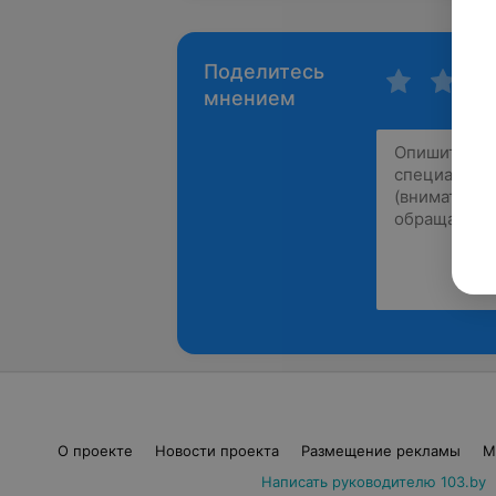
Поделитесь
мнением
О проекте
Новости проекта
Размещение рекламы
М
Написать руководителю 103.by