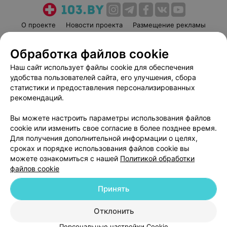
О проекте
Новости проекта
Размещение рекламы
Медицинский маркетинг
Публичный договор
Обработка файлов cookie
Пользовательское соглашение
Способы оплаты
Наш сайт использует файлы cookie для обеспечения
Вакансии
Партнеры
удобства пользователей сайта, его улучшения, сбора
Написать руководителю 103.by
статистики и предоставления персонализированных
Написать в поддержку
рекомендаций.
Персональные настройки cookie
Вы можете настроить параметры использования файлов
Обработка персональных данных
cookie или изменить свое согласие в более позднее время.
Для получения дополнительной информации о целях,
сроках и порядке использования файлов cookie вы
можете ознакомиться с нашей
Политикой обработки
файлов cookie
Принять
© 2026 ООО «Артокс Лаб», УНП 191700409
| 220012, Республика Беларусь,
г. Минск, улица Толбухина, 2, пом. 16 | help@103.by
Отклонить
Служба поддержки
+375 291212755
Персональные настройки Cookie