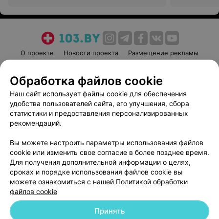
перинатальный центр
перинатальн
О проекте
Новости проекта
Размещение рекламы
Медицинский маркетинг
Публичный договор
Обработка файлов cookie
Пользовательское соглашение
Способы оплаты
Наш сайт использует файлы cookie для обеспечения
Вакансии
Партнеры
удобства пользователей сайта, его улучшения, сбора
Написать руководителю 103.by
статистики и предоставления персонализированных
Написать в поддержку
рекомендаций.
Персональные настройки cookie
Вы можете настроить параметры использования файлов
Обработка персональных данных
cookie или изменить свое согласие в более позднее время.
Для получения дополнительной информации о целях,
сроках и порядке использования файлов cookie вы
можете ознакомиться с нашей
Политикой обработки
файлов cookie
Принять
© 2026 ООО «Артокс Лаб», УНП 191700409
| 220012, Республика Беларусь,