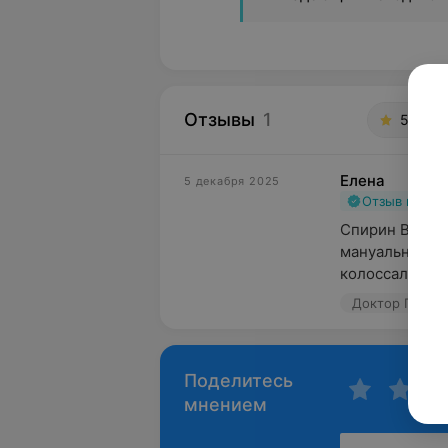
Отзывы
1
5.0
Д
Елена
5 декабря 2025
Отзыв подт
Спирин Вячесл
мануальный те
колоссальным 
Доктор Плюс, 
Поделитесь
мнением