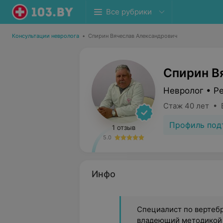
Все рубрики
Консультации невролога
•
Спирин Вячеслав Александрович
Спирин В
Невролог • Р
Стаж 40 лет • 
Профиль под
1 отзыв
5.0
Инфо
Специалист по вертеб
владеющий методикой