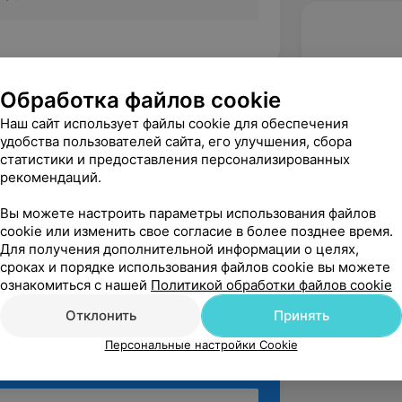
Обработка файлов cookie
октор Плюс, ул. Индустриальная, 2а/1-2
Наш сайт использует файлы cookie для обеспечения
удобства пользователей сайта, его улучшения, сбора
статистики и предоставления персонализированных
рекомендаций.
вержден
ав Александрович ревматолог- 
Вы можете настроить параметры использования файлов
рапевт прекрасный доктор с 
cookie или изменить свое согласие в более позднее время.
опытом. Дотошный, внимате...
Для получения дополнительной информации о целях,
сроках и порядке использования файлов cookie вы можете
ул. Индустриальная, 2а/1-2
ознакомиться с нашей
Политикой обработки файлов cookie
Отклонить
Принять
Персональные настройки Cookie