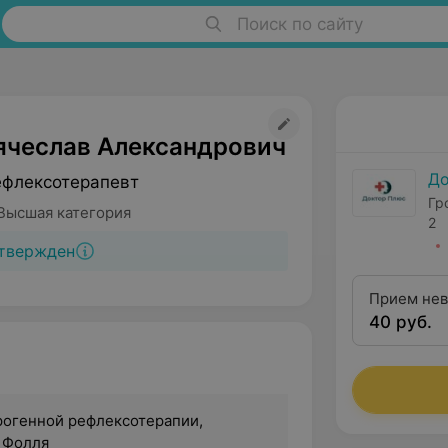
Поиск по сайту
ячеслав Александрович
До
ефлексотерапевт
Гр
Высшая категория
2
твержден
Прием нев
40 руб.
рогенной рефлексотерапии,
 Фолля