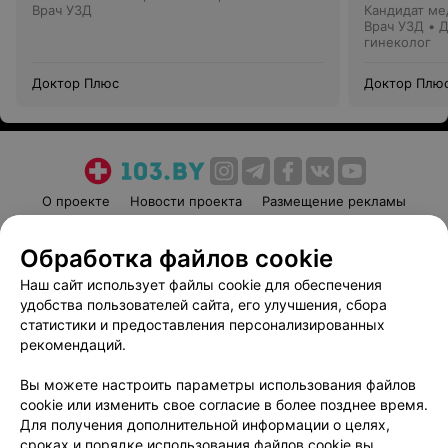
Врач УЗД
Кандидат ме
Врач УЗД • 
гинеколог
Доктор Плюс
Доктор Плю
О проекте
Новости проекта
Размещение рекламы
Медицинский маркетинг
Публичный договор
Обработка файлов cookie
Пользовательское соглашение
Способы оплаты
Наш сайт использует файлы cookie для обеспечения
Вакансии
Партнеры
удобства пользователей сайта, его улучшения, сбора
Написать руководителю 103.by
статистики и предоставления персонализированных
Написать в поддержку
рекомендаций.
Персональные настройки cookie
Вы можете настроить параметры использования файлов
Обработка персональных данных
cookie или изменить свое согласие в более позднее время.
Для получения дополнительной информации о целях,
сроках и порядке использования файлов cookie вы