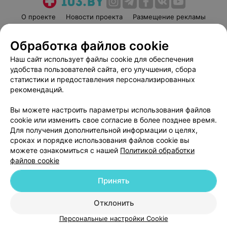
О проекте
Новости проекта
Размещение рекламы
Медицинский маркетинг
Публичный договор
Обработка файлов cookie
Пользовательское соглашение
Способы оплаты
Наш сайт использует файлы cookie для обеспечения
Вакансии
Партнеры
удобства пользователей сайта, его улучшения, сбора
Написать руководителю 103.by
статистики и предоставления персонализированных
Написать в поддержку
рекомендаций.
Персональные настройки cookie
Вы можете настроить параметры использования файлов
Обработка персональных данных
cookie или изменить свое согласие в более позднее время.
Для получения дополнительной информации о целях,
сроках и порядке использования файлов cookie вы
можете ознакомиться с нашей
Политикой обработки
файлов cookie
Принять
© 2026 ООО «Артокс Лаб», УНП 191700409
| 220012, Республика Беларусь,
г. Минск, улица Толбухина, 2, пом. 16 | help@103.by
Отклонить
Служба поддержки
+375 291212755
Персональные настройки Cookie