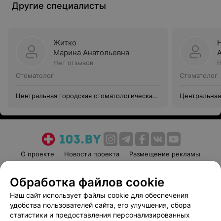
Другие специалисты
Житко
Марина Анатольевна
Нет отзывов
Н
Стоматолог
Стоматолог
Центральная городская стоматологическая
Центральная
поликлиника г. Гродно
поликлиника
О проекте
Новости проекта
Размещение рекламы
Медицинский маркетинг
Публичный договор
Обработка файлов cookie
Пользовательское соглашение
Способы оплаты
Наш сайт использует файлы cookie для обеспечения
Вакансии
Партнеры
удобства пользователей сайта, его улучшения, сбора
Написать руководителю 103.by
статистики и предоставления персонализированных