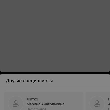
Другие специалисты
Житко
Марина Анатольевна
Нет отзывов
Н