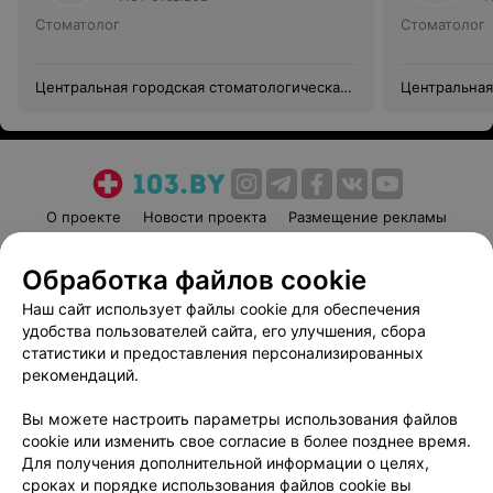
Стоматолог
Стоматолог
Центральная городская стоматологическая
Центральная
поликлиника г. Гродно
поликлиника
О проекте
Новости проекта
Размещение рекламы
Медицинский маркетинг
Публичный договор
Обработка файлов cookie
Пользовательское соглашение
Способы оплаты
Наш сайт использует файлы cookie для обеспечения
Вакансии
Партнеры
удобства пользователей сайта, его улучшения, сбора
Написать руководителю 103.by
статистики и предоставления персонализированных
Написать в поддержку
рекомендаций.
Персональные настройки cookie
Вы можете настроить параметры использования файлов
Обработка персональных данных
cookie или изменить свое согласие в более позднее время.
Для получения дополнительной информации о целях,
сроках и порядке использования файлов cookie вы