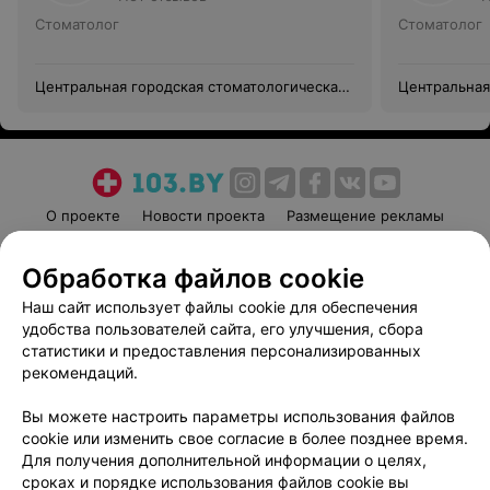
Стоматолог
Стоматолог
Центральная городская стоматологическая
Центральная
поликлиника г. Гродно
поликлиника
О проекте
Новости проекта
Размещение рекламы
Медицинский маркетинг
Публичный договор
Обработка файлов cookie
Пользовательское соглашение
Способы оплаты
Наш сайт использует файлы cookie для обеспечения
Вакансии
Партнеры
удобства пользователей сайта, его улучшения, сбора
Написать руководителю 103.by
статистики и предоставления персонализированных
Написать в поддержку
рекомендаций.
Персональные настройки cookie
Вы можете настроить параметры использования файлов
Обработка персональных данных
cookie или изменить свое согласие в более позднее время.
Для получения дополнительной информации о целях,
сроках и порядке использования файлов cookie вы