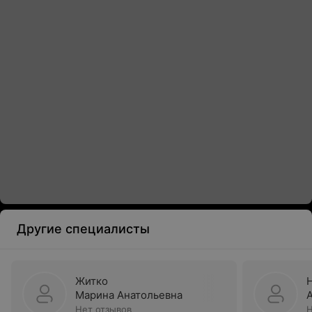
Другие специалисты
Житко
Марина Анатольевна
Нет отзывов
Н