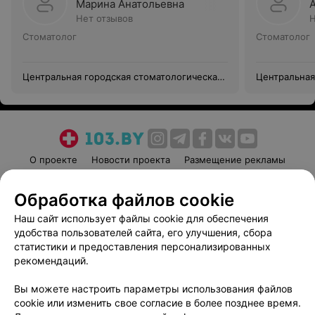
Марина Анатольевна
Нет отзывов
Н
Стоматолог
Стоматолог
Центральная городская стоматологическая
Центральная
поликлиника г. Гродно
поликлиника
О проекте
Новости проекта
Размещение рекламы
Медицинский маркетинг
Публичный договор
Обработка файлов cookie
Пользовательское соглашение
Способы оплаты
Наш сайт использует файлы cookie для обеспечения
Вакансии
Партнеры
удобства пользователей сайта, его улучшения, сбора
Написать руководителю 103.by
статистики и предоставления персонализированных
Написать в поддержку
рекомендаций.
Персональные настройки cookie
Вы можете настроить параметры использования файлов
Обработка персональных данных
cookie или изменить свое согласие в более позднее время.