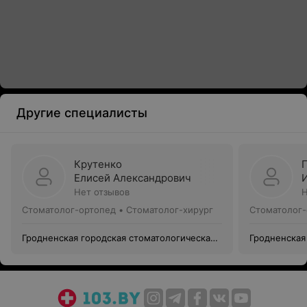
Другие специалисты
Крутенко
Елисей Александрович
Нет отзывов
Н
Стоматолог-ортопед • Стоматолог-хирург
Стоматолог-
Гродненская городская стоматологическая
Гродненская
поликлиника №1
поликлиник