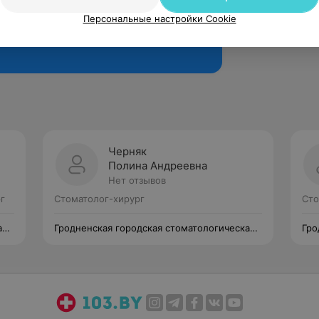
Персональные настройки Cookie
Рекомендую
Черняк
Полина Андреевна
Нет отзывов
г
Стоматолог-хирург
Сто
ая
Гродненская городская стоматологическая
Гро
поликлиника №1
пол