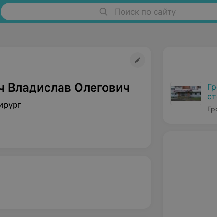
Поиск по сайту
ч Владислав Олегович
Гр
ст
ирург
№
Гр