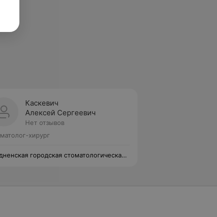
Каскевич
Алексей Сергеевич
Нет отзывов
матолог-хирург
дненская городская стоматологическая
иклиника №1