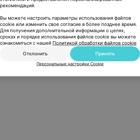
Написать в поддержку
Персональные настройки cookie
Обра
рекомендаций.
Вы можете настроить параметры использования файлов
cookie или изменить свое согласие в более позднее время.
Для получения дополнительной информации о целях,
сроках и порядке использования файлов cookie вы можете
б», УНП 191700409
| 220012, Республика Беларусь, г. Минск, улица Толбухина, 2, п
ознакомиться с нашей
Политикой обработки файлов cookie
Служба поддержки
+375 291212755
Отклонить
Принять
Персональные настройки Cookie