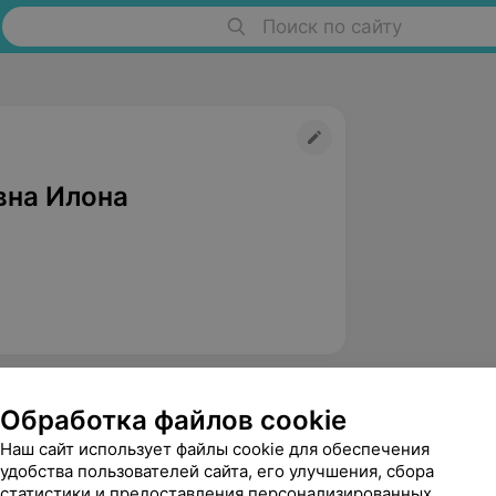
Поиск по сайту
вна Илона
Обработка файлов cookie
Наш сайт использует файлы cookie для обеспечения
едицинский маркетинг
Публичный договор
Пользовательское 
удобства пользователей сайта, его улучшения, сбора
статистики и предоставления персонализированных