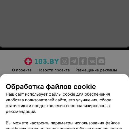
О проекте
Новости проекта
Размещение рекламы
Медицинский маркетинг
Публичный договор
Обработка файлов cookie
Пользовательское соглашение
Способы оплаты
Наш сайт использует файлы cookie для обеспечения
Вакансии
Партнеры
удобства пользователей сайта, его улучшения, сбора
Написать руководителю 103.by
статистики и предоставления персонализированных
Написать в поддержку
рекомендаций.
Персональные настройки cookie
Вы можете настроить параметры использования файлов
Обработка персональных данных
cookie или изменить свое согласие в более позднее время.