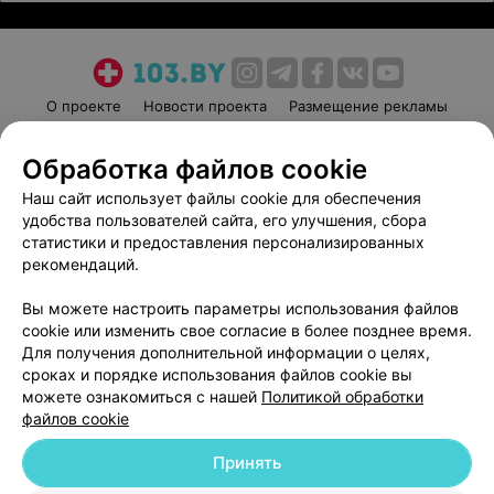
О проекте
Новости проекта
Размещение рекламы
Медицинский маркетинг
Публичный договор
Обработка файлов cookie
Пользовательское соглашение
Способы оплаты
Наш сайт использует файлы cookie для обеспечения
Вакансии
Партнеры
удобства пользователей сайта, его улучшения, сбора
Написать руководителю 103.by
статистики и предоставления персонализированных
Написать в поддержку
рекомендаций.
Персональные настройки cookie
Вы можете настроить параметры использования файлов
Обработка персональных данных
cookie или изменить свое согласие в более позднее время.
Для получения дополнительной информации о целях,
сроках и порядке использования файлов cookie вы
можете ознакомиться с нашей
Политикой обработки
файлов cookie
Принять
© 2026 ООО «Артокс Лаб», УНП 191700409
| 220012, Республика Беларусь,