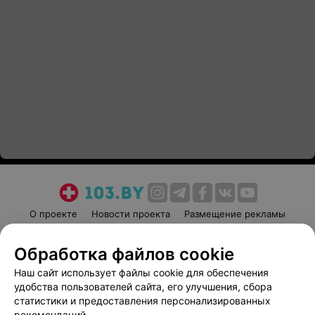
О проекте
Новости проекта
Размещение рекламы
Медицинский маркетинг
Публичный договор
Обработка файлов cookie
Пользовательское соглашение
Способы оплаты
Наш сайт использует файлы cookie для обеспечения
Вакансии
Партнеры
удобства пользователей сайта, его улучшения, сбора
Написать руководителю 103.by
статистики и предоставления персонализированных
Написать в поддержку
рекомендаций.